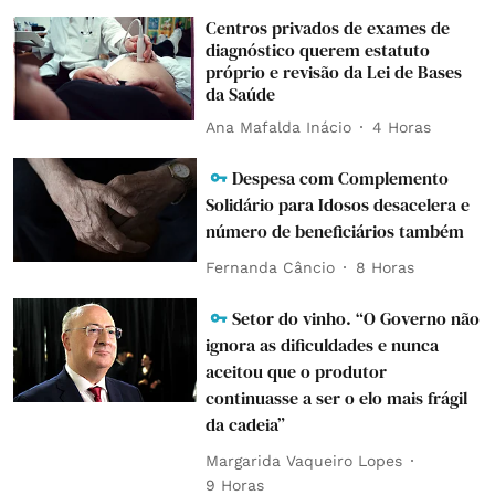
Centros privados de exames de
diagnóstico querem estatuto
próprio e revisão da Lei de Bases
da Saúde
Ana Mafalda Inácio
4 Horas
Despesa com Complemento
Solidário para Idosos desacelera e
número de beneficiários também
Fernanda Câncio
8 Horas
Setor do vinho. “O Governo não
ignora as dificuldades e nunca
aceitou que o produtor
continuasse a ser o elo mais frágil
da cadeia”
Margarida Vaqueiro Lopes
9 Horas