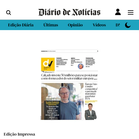
Edição Diária
Últimas
Opinião
Vídeos
DN Sport
Edição Impressa