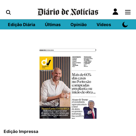
Edição Diária
Últimas
Opinião
Vídeos
DN Spo
Edição Impressa