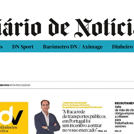
os
DN Sport
Barómetro DN / Aximage
Dinheiro