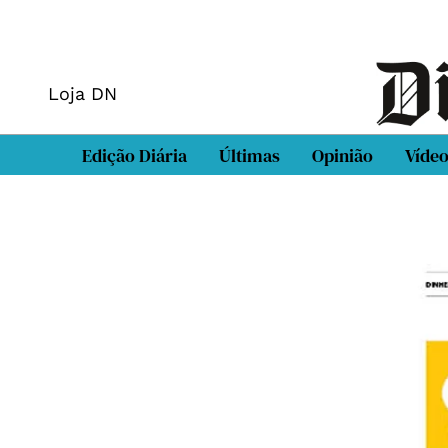
Loja DN
Edição Diária
Últimas
Opinião
Víde