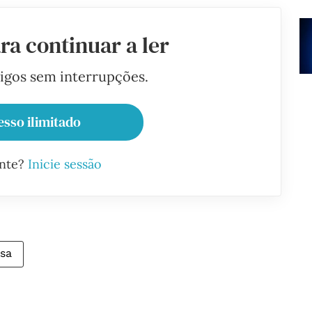
ra continuar a ler
tigos sem interrupções.
esso ilimitado
ante?
Inicie sessão
ssa