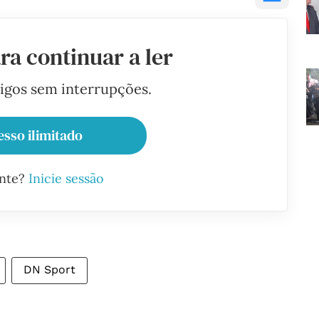
ra continuar a ler
tigos sem interrupções.
esso ilimitado
ante?
Inicie sessão
DN Sport