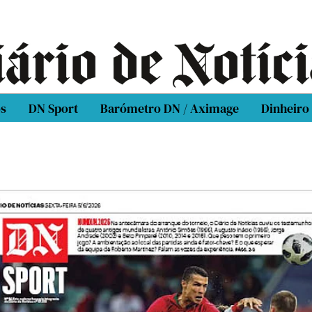
os
DN Sport
Barómetro DN / Aximage
Dinheiro