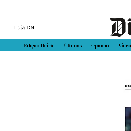
Loja DN
Edição Diária
Últimas
Opinião
Víde