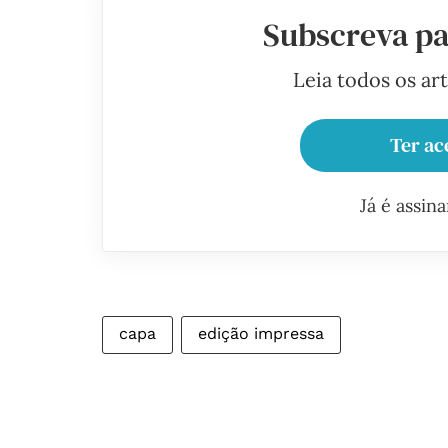
Subscreva pa
Leia todos os ar
Ter ac
Já é assin
capa
edição impressa