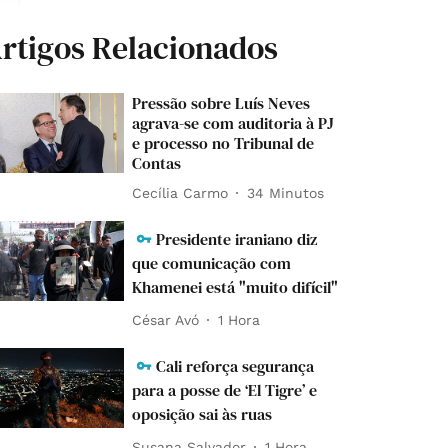
rtigos Relacionados
Pressão sobre Luís Neves
agrava-se com auditoria à PJ
e processo no Tribunal de
Contas
Cecília Carmo
34 Minutos
Presidente iraniano diz
que comunicação com
Khamenei está "muito difícil"
César Avó
1 Hora
Cali reforça segurança
para a posse de ‘El Tigre’ e
oposição sai às ruas
Susana Salvador
1 Hora