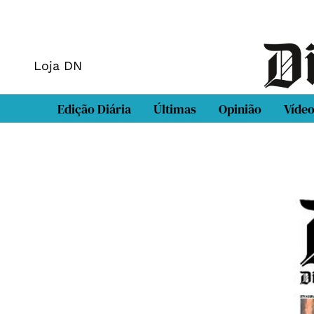
Loja DN
Edição Diária
Últimas
Opinião
Víde