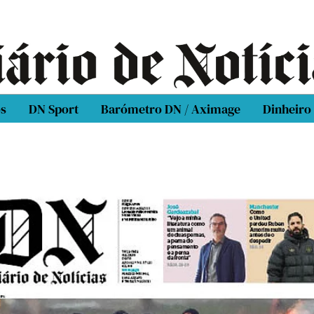
os
DN Sport
Barómetro DN / Aximage
Dinheiro