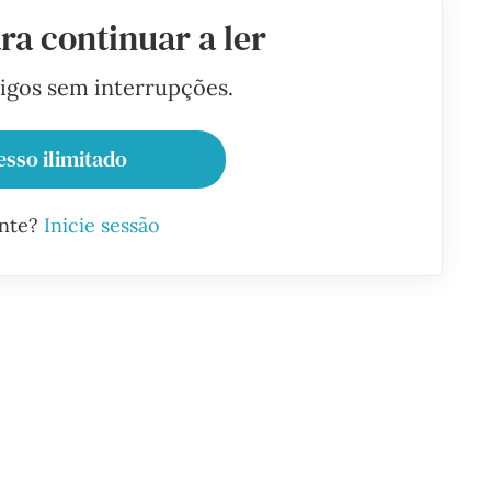
ra continuar a ler
tigos sem interrupções.
esso ilimitado
ante?
Inicie sessão