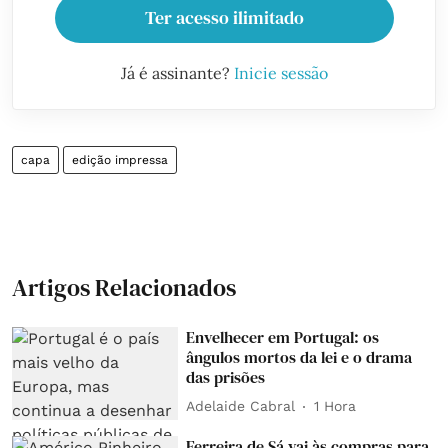
Ter acesso ilimitado
Já é assinante?
Inicie sessão
capa
edição impressa
Artigos Relacionados
Envelhecer em Portugal: os
ângulos mortos da lei e o drama
das prisões
Adelaide Cabral
1 Hora
Ferreira de Sá vai às compras para