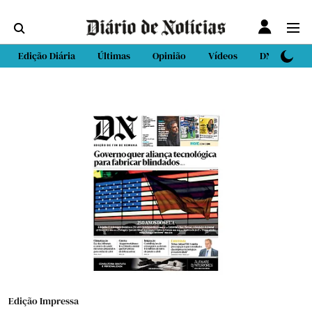
Edição Diária
Últimas
Opinião
Vídeos
DN Sport
Edição Impressa