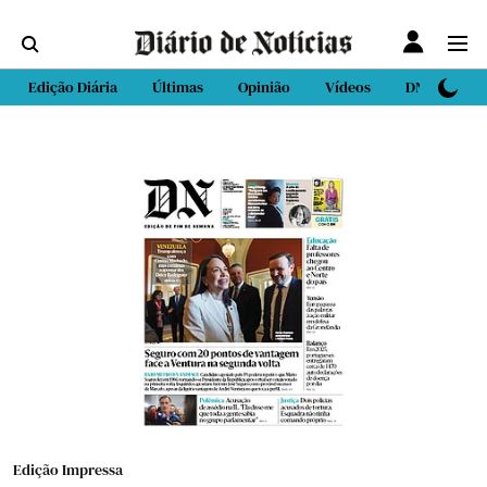
Edição Diária
Últimas
Opinião
Vídeos
DN Sport
Edição Impressa