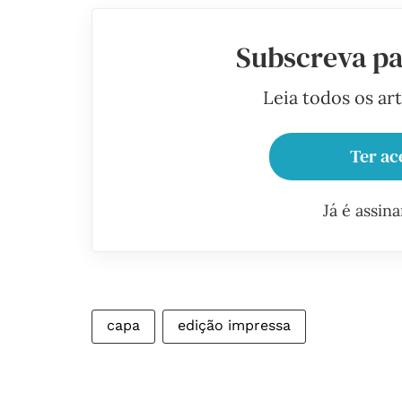
Subscreva pa
Leia todos os ar
Ter ac
Já é assin
capa
edição impressa