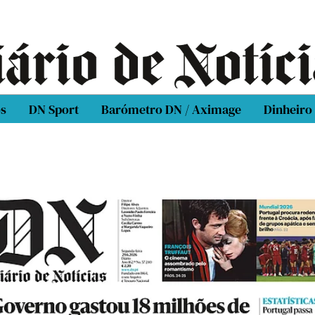
os
DN Sport
Barómetro DN / Aximage
Dinheiro