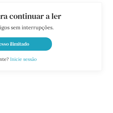
ra continuar a ler
tigos sem interrupções.
esso ilimitado
ante?
Inicie sessão