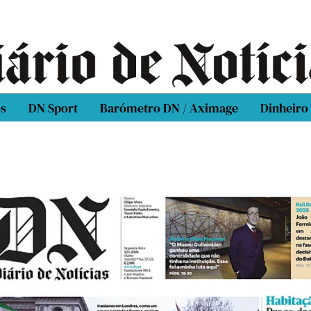
os
DN Sport
Barómetro DN / Aximage
Dinheiro