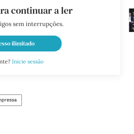
ra continuar a ler
tigos sem interrupções.
esso ilimitado
ante?
Inicie sessão
mpressa