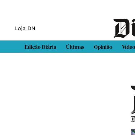
Loja DN
Edição Diária
Últimas
Opinião
Víde