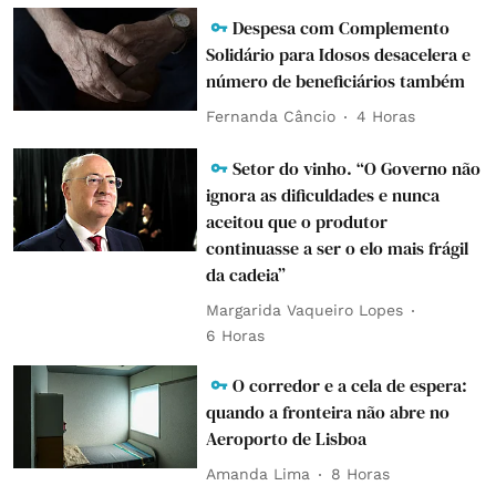
Despesa com Complemento
Solidário para Idosos desacelera e
número de beneficiários também
Fernanda Câncio
4 Horas
Setor do vinho. “O Governo não
ignora as dificuldades e nunca
aceitou que o produtor
continuasse a ser o elo mais frágil
da cadeia”
Margarida Vaqueiro Lopes
6 Horas
O corredor e a cela de espera:
quando a fronteira não abre no
Aeroporto de Lisboa
Amanda Lima
8 Horas