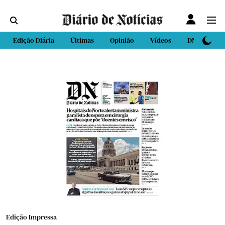
Edição Diária
Últimas
Opinião
Vídeos
DN Sport
Edição Impressa