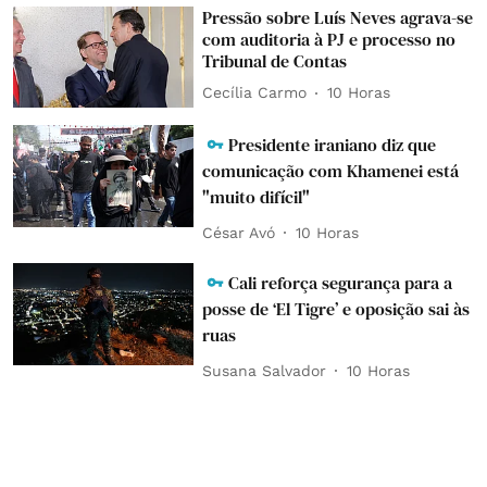
Pressão sobre Luís Neves agrava-se
com auditoria à PJ e processo no
Tribunal de Contas
Cecília Carmo
10 Horas
Presidente iraniano diz que
comunicação com Khamenei está
"muito difícil"
César Avó
10 Horas
Cali reforça segurança para a
posse de ‘El Tigre’ e oposição sai às
ruas
Susana Salvador
10 Horas