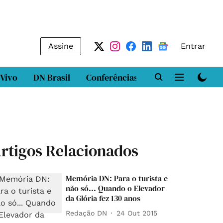
Assine
Entrar
 Vivo
DN Brasil
Conferências
DN LAB
Class
rtigos Relacionados
Memória DN: Para o turista e
não só... Quando o Elevador
da Glória fez 130 anos
Redação DN
24 Out 2015