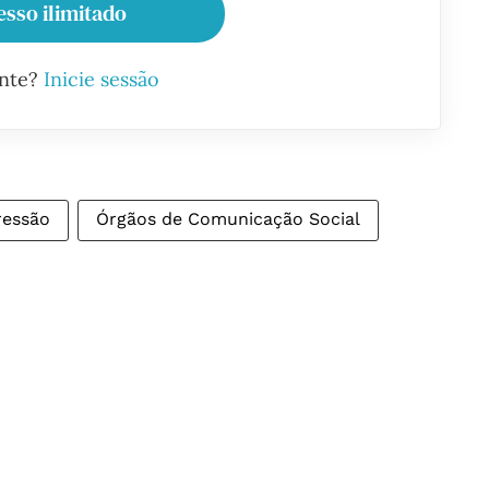
esso ilimitado
ante?
Inicie sessão
ressão
Órgãos de Comunicação Social