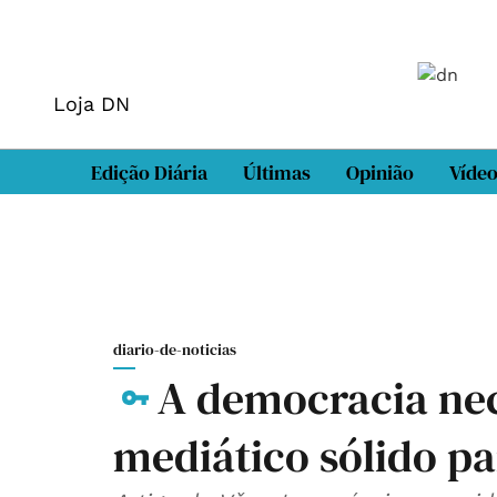
Loja DN
Edição Diária
Últimas
Opinião
Víde
diario-de-noticias
A democracia nec
mediático sólido p