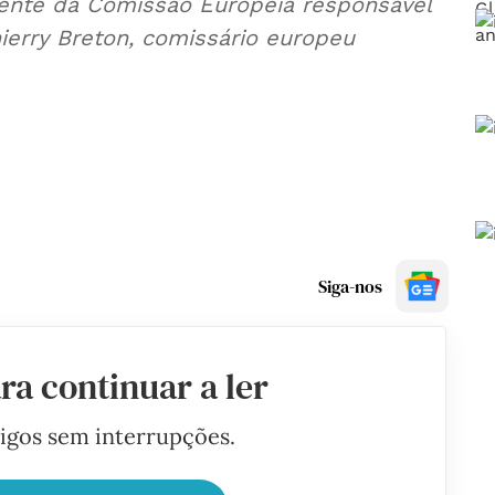
idente da Comissão Europeia responsável
hierry Breton, comissário europeu
Siga-nos
ra continuar a ler
tigos sem interrupções.