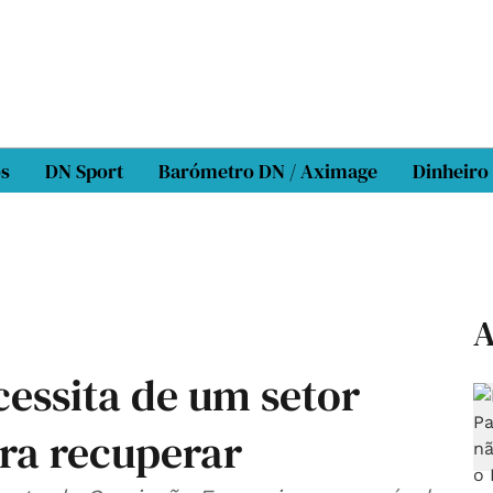
os
DN Sport
Barómetro DN / Aximage
Dinheiro
A
essita de um setor
ara recuperar