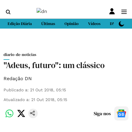
Edição Diária
Últimas
Opinião
Vídeos
DN Sport
diario-de-noticias
"Adeus, futuro": um clássico
Redação DN
Publicado a
:
21 Out 2018, 05:15
Atualizado a
:
21 Out 2018, 05:15
Siga-nos