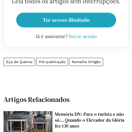
Leia todos os artigos sem interrupções.
Ter acesso ilimitado
Já é assinante?
Inicie sessão
Eça de Queiroz
Pré-publicação
Ramalho Ortigão
Artigos Relacionados
Memória DN: Para o turista e não
só... Quando o Elevador da Glória
fez 130 anos