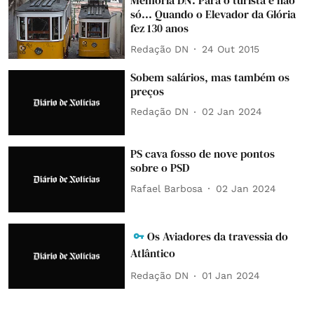
Memória DN: Para o turista e não
só... Quando o Elevador da Glória
fez 130 anos
Redação DN
24 Out 2015
Sobem salários, mas também os
preços
Redação DN
02 Jan 2024
PS cava fosso de nove pontos
sobre o PSD
Rafael Barbosa
02 Jan 2024
Os Aviadores da travessia do
Atlântico
Redação DN
01 Jan 2024