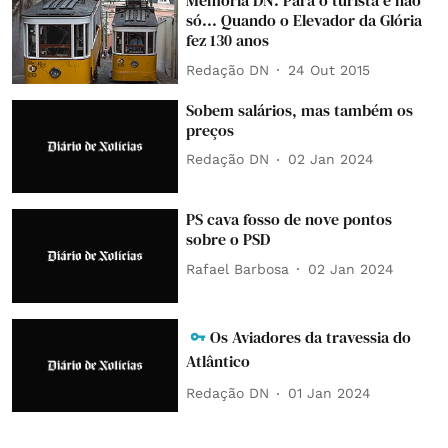
Memória DN: Para o turista e não
só... Quando o Elevador da Glória
fez 130 anos
Redação DN
24 Out 2015
Sobem salários, mas também os
preços
Redação DN
02 Jan 2024
PS cava fosso de nove pontos
sobre o PSD
Rafael Barbosa
02 Jan 2024
Os Aviadores da travessia do
Atlântico
Redação DN
01 Jan 2024