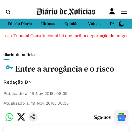
Edição Diária
Últimas
Opinião
Vídeos
DN Sport
a ao Tribunal Constitucional lei que facilita deportação de imigrante
diario-de-noticias
Entre a arrogância e o risco
Redação DN
Publicado a
:
19 Nov 2018, 08:35
Atualizado a
:
19 Nov 2018, 08:35
Siga-nos