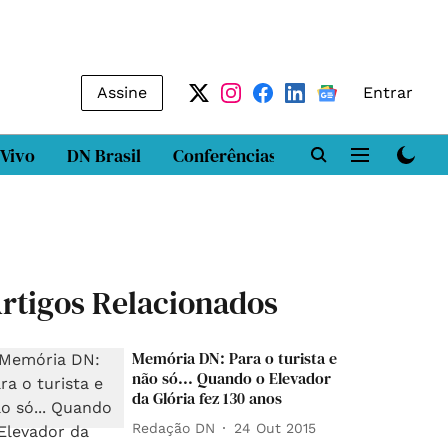
Assine
Entrar
 Vivo
DN Brasil
Conferências
DN LAB
Class
rtigos Relacionados
Memória DN: Para o turista e
não só... Quando o Elevador
da Glória fez 130 anos
Redação DN
24 Out 2015