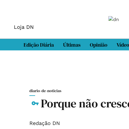
Loja DN
Edição Diária
Últimas
Opinião
Víde
diario-de-noticias
Porque não cresc
Redação DN