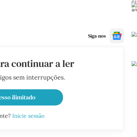
Siga-nos
ra continuar a ler
tigos sem interrupções.
esso ilimitado
ante?
Inicie sessão