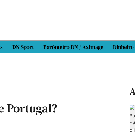
os
DN Sport
Barómetro DN / Aximage
Dinheiro
A
e Portugal?