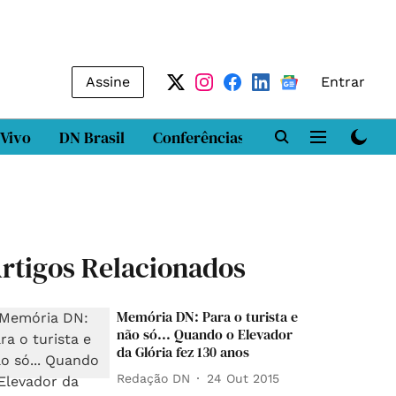
Assine
Entrar
 Vivo
DN Brasil
Conferências
DN LAB
Class
rtigos Relacionados
Memória DN: Para o turista e
não só... Quando o Elevador
da Glória fez 130 anos
Redação DN
24 Out 2015