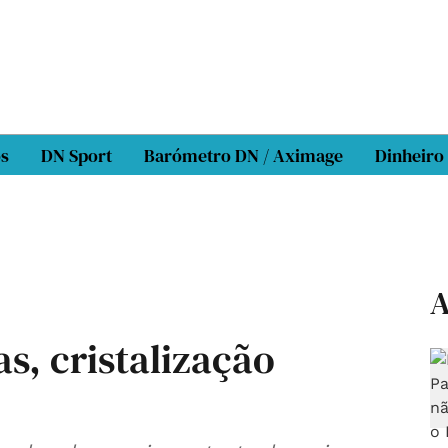
os
DN Sport
Barómetro DN / Aximage
Dinheiro
A
s, cristalização