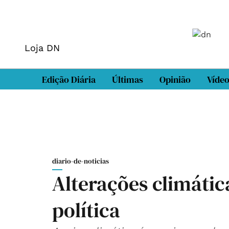
Loja DN
Edição Diária
Últimas
Opinião
Víde
diario-de-noticias
Alterações climática
política