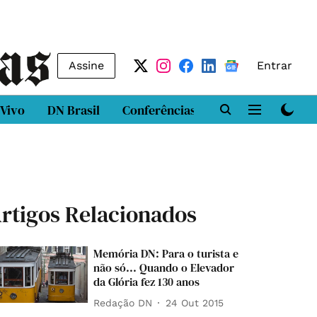
Assine
Entrar
 Vivo
DN Brasil
Conferências
DN LAB
Class
rtigos Relacionados
Memória DN: Para o turista e
não só... Quando o Elevador
da Glória fez 130 anos
Redação DN
24 Out 2015