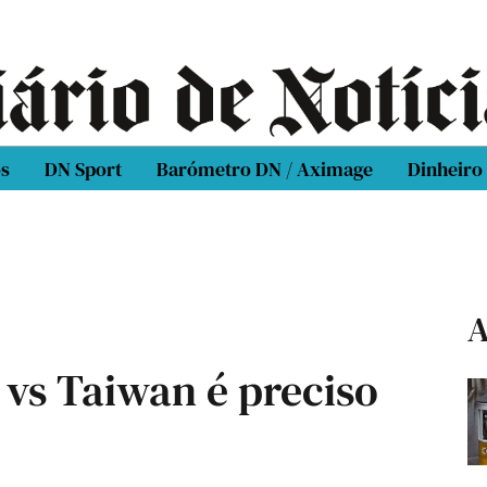
os
DN Sport
Barómetro DN / Aximage
Dinheiro
A
 vs Taiwan é preciso