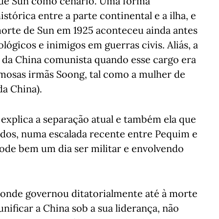
de Sun como cenário. Uma forma
istórica entre a parte continental e a ilha, e
morte de Sun em 1925 aconteceu ainda antes
ógicos e inimigos em guerras civis. Aliás, a
e da China comunista quando esse cargo era
amosas irmãs Soong, tal como a mulher de
a China).
ue explica a separação atual e também ela que
dos, numa escalada recente entre Pequim e
pode bem um dia ser militar e envolvendo
, onde governou ditatorialmente até à morte
ificar a China sob a sua liderança, não