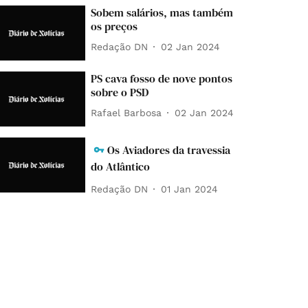
Sobem salários, mas também
os preços
Redação DN
02 Jan 2024
PS cava fosso de nove pontos
sobre o PSD
Rafael Barbosa
02 Jan 2024
Os Aviadores da travessia
do Atlântico
Redação DN
01 Jan 2024