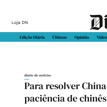
Loja DN
Edição Diária
Últimas
Opinião
Víde
diario-de-noticias
Para resolver China
paciência de chinês