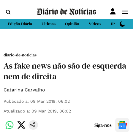
Edição Diária
Últimas
Opinião
Vídeos
DN Sport
diario-de-noticias
As fake news não são de esquerda
nem de direita
Catarina Carvalho
Publicado a
:
09 Mar 2019, 06:02
Atualizado a
:
09 Mar 2019, 06:02
Siga-nos