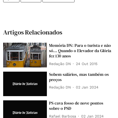
Artigos Relacionados
Memória DN: Para o turista e não
só... Quando o Elevador da Glória
fez 130 anos
Redação DN
24 Out 2015
Sobem salários, mas também os
preços
Redação DN
02 Jan 2024
PS cava fosso de nove pontos
sobre o PSD
Rafael Barbosa
02 Jan 2024