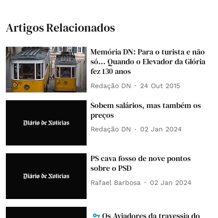
Artigos Relacionados
Memória DN: Para o turista e não
só... Quando o Elevador da Glória
fez 130 anos
Redação DN
24 Out 2015
Sobem salários, mas também os
preços
Redação DN
02 Jan 2024
PS cava fosso de nove pontos
sobre o PSD
Rafael Barbosa
02 Jan 2024
Os Aviadores da travessia do