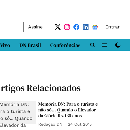
Assine
Entrar
 Vivo
DN Brasil
Conferências
DN LAB
Class
rtigos Relacionados
Memória DN: Para o turista e
não só... Quando o Elevador
da Glória fez 130 anos
Redação DN
24 Out 2015