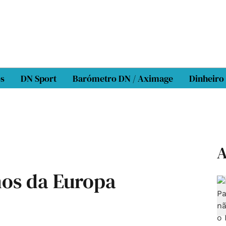
os
DN Sport
Barómetro DN / Aximage
Dinheiro
A
os da Europa