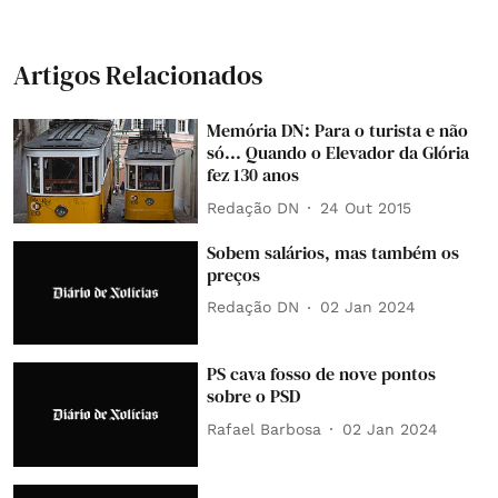
Artigos Relacionados
Memória DN: Para o turista e não
só... Quando o Elevador da Glória
fez 130 anos
Redação DN
24 Out 2015
Sobem salários, mas também os
preços
Redação DN
02 Jan 2024
PS cava fosso de nove pontos
sobre o PSD
Rafael Barbosa
02 Jan 2024