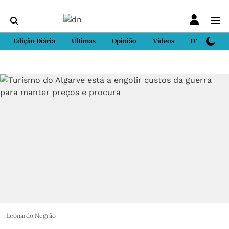
Edição Diária
Últimas
Opinião
Vídeos
DN Sport
Leonardo Negrão