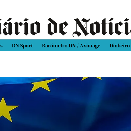
os
DN Sport
Barómetro DN / Aximage
Dinheiro