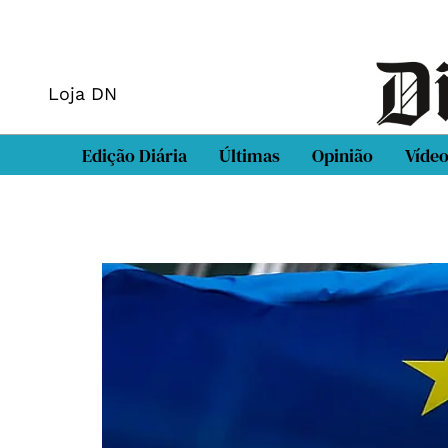
Loja DN
Edição Diária
Últimas
Opinião
Víde