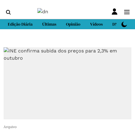
Edição Diária
Últimas
Opinião
Vídeos
DN Sport
Arquivo