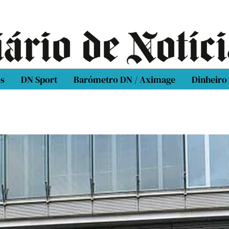
os
DN Sport
Barómetro DN / Aximage
Dinheiro