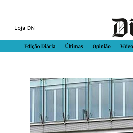
Loja DN
Edição Diária
Últimas
Opinião
Víde