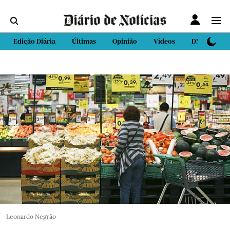
Edição Diária
Últimas
Opinião
Vídeos
DN Sport
Leonardo Negrão