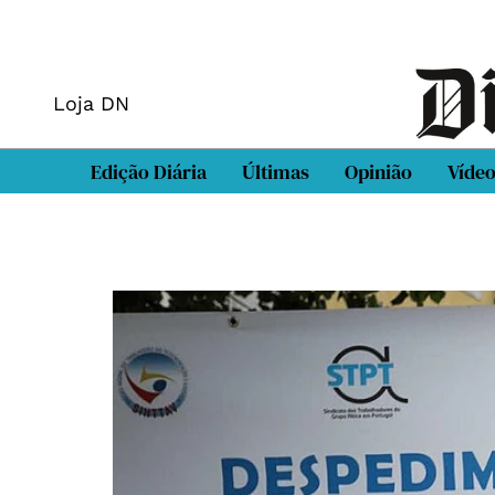
Loja DN
Edição Diária
Últimas
Opinião
Víde