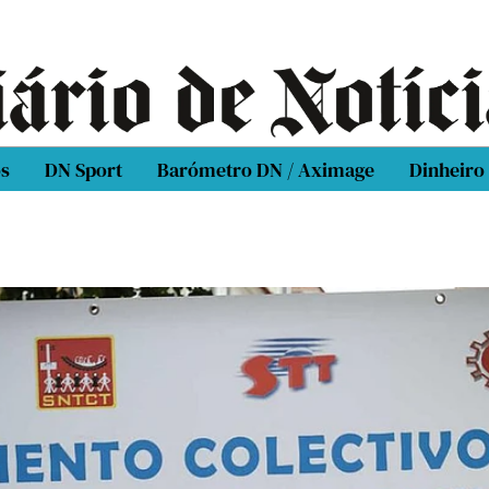
os
DN Sport
Barómetro DN / Aximage
Dinheiro