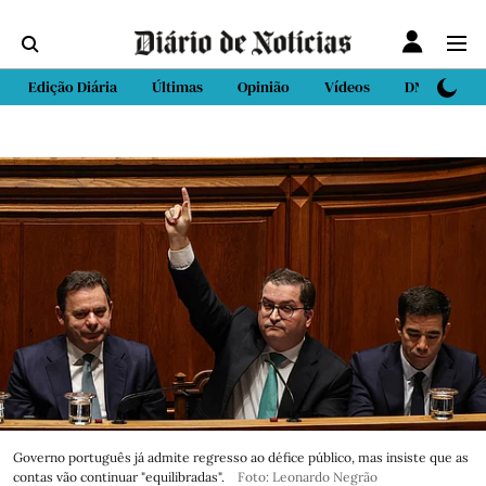
Edição Diária
Últimas
Opinião
Vídeos
DN Sport
Governo português já admite regresso ao défice público, mas insiste que as
contas vão continuar "equilibradas".
Foto: Leonardo Negrão