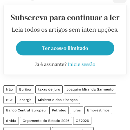
Subscreva para continuar a ler
Leia todos os artigos sem interrupções.
Ter acesso ilimitado
Já é assinante?
Inicie sessão
Irão
Euribor
taxas de juro
Joaquim Miranda Sarmento
BCE
energia
Ministério das Finanças
Banco Central Europeu
Petróleo
juros
Empréstimos
dívida
Orçamento do Estado 2026
OE2026