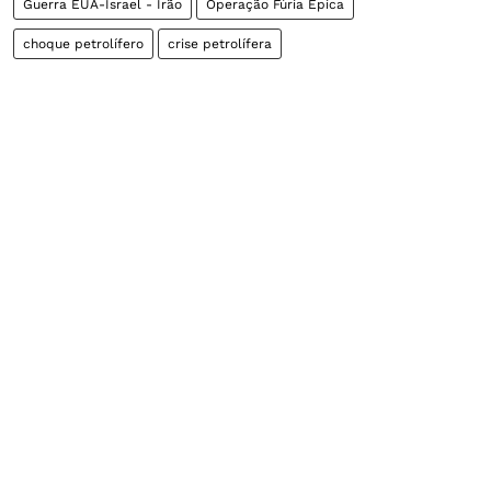
Guerra EUA-Israel - Irão
Operação Fúria Épica
choque petrolífero
crise petrolífera