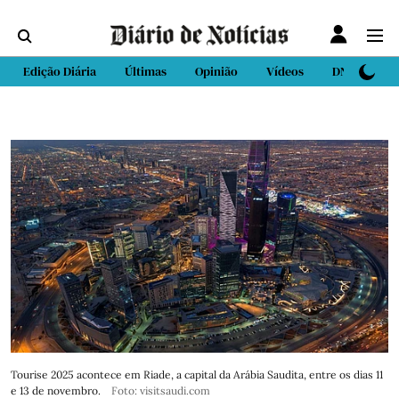
Edição Diária
Últimas
Opinião
Vídeos
DN Sport
Tourise 2025 acontece em Riade, a capital da Arábia Saudita, entre os dias 11
e 13 de novembro.
Foto: visitsaudi.com