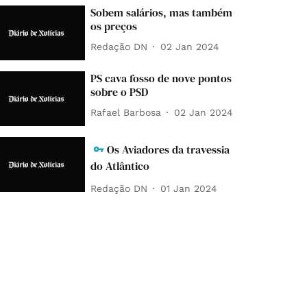
Sobem salários, mas também
os preços
Redação DN
02 Jan 2024
PS cava fosso de nove pontos
sobre o PSD
Rafael Barbosa
02 Jan 2024
Os Aviadores da travessia
do Atlântico
Redação DN
01 Jan 2024