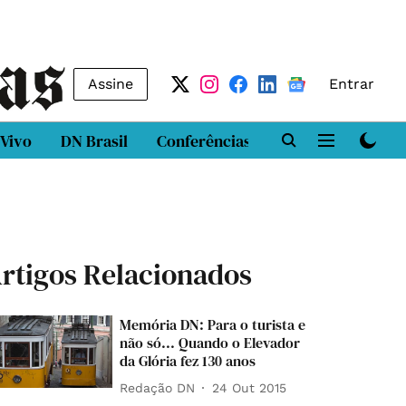
Assine
Entrar
 Vivo
DN Brasil
Conferências
DN LAB
Class
rtigos Relacionados
Memória DN: Para o turista e
não só... Quando o Elevador
da Glória fez 130 anos
Redação DN
24 Out 2015