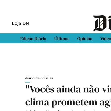
Loja DN
Edição Diária
Últimas
Opinião
Víde
diario-de-noticias
"Vocês ainda não vi
clima prometem ag