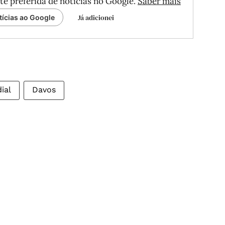
te preferida de notícias no Google.
Saber mais
Já adicionei
tícias ao Google
ial
Davos