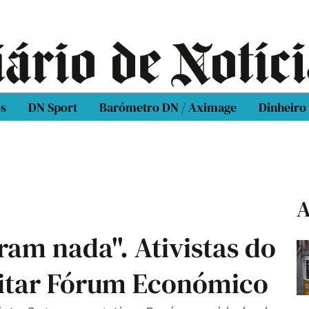
os
DN Sport
Barómetro DN / Aximage
Dinheiro
A
ram nada". Ativistas do
itar Fórum Económico