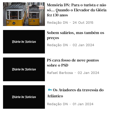
Memória DN: Para o turista e não
só... Quando o Elevador da Glória
fez 130 anos
Redação DN
24 Out 2015
Sobem salários, mas também os
preços
Redação DN
02 Jan 2024
PS cava fosso de nove pontos
sobre o PSD
Rafael Barbosa
02 Jan 2024
Os Aviadores da travessia do
Atlântico
Redação DN
01 Jan 2024