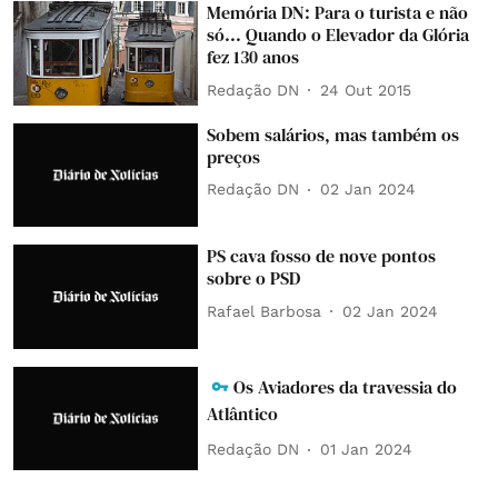
Memória DN: Para o turista e não
só... Quando o Elevador da Glória
fez 130 anos
Redação DN
24 Out 2015
Sobem salários, mas também os
preços
Redação DN
02 Jan 2024
PS cava fosso de nove pontos
sobre o PSD
Rafael Barbosa
02 Jan 2024
Os Aviadores da travessia do
Atlântico
Redação DN
01 Jan 2024