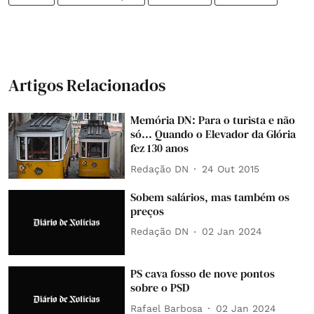
Artigos Relacionados
Memória DN: Para o turista e não
só... Quando o Elevador da Glória
fez 130 anos
Redação DN
24 Out 2015
Sobem salários, mas também os
preços
Redação DN
02 Jan 2024
PS cava fosso de nove pontos
sobre o PSD
Rafael Barbosa
02 Jan 2024