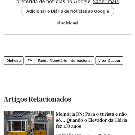
preferida de notícias no Google.
Saber mais
Adicionar o Diário de Notícias ao Google
Já adicionei
Dinheiro
FMI - Fundo Monetário Internacional
Vitor Gaspar
Artigos Relacionados
Memória DN: Para o turista e não
só... Quando o Elevador da Glória
fez 130 anos
Redação DN
24 Out 2015