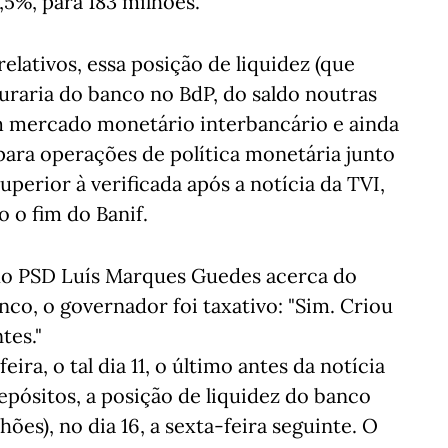
,5%, para 183 milhões.
lativos, essa posição de liquidez (que
uraria do banco no BdP, do saldo noutras
m mercado monetário interbancário e ainda
 para operações de política monetária junto
perior à verificada após a notícia da TVI,
o o fim do Banif.
do PSD Luís Marques Guedes acerca do
nco, o governador foi taxativo: "Sim. Criou
tes."
eira, o tal dia 11, o último antes da notícia
ósitos, a posição de liquidez do banco
hões), no dia 16, a sexta-feira seguinte. O