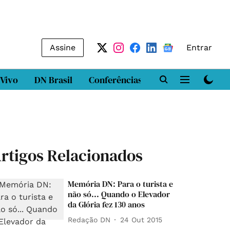
Assine
Entrar
 Vivo
DN Brasil
Conferências
DN LAB
Class
rtigos Relacionados
Memória DN: Para o turista e
não só... Quando o Elevador
da Glória fez 130 anos
Redação DN
24 Out 2015