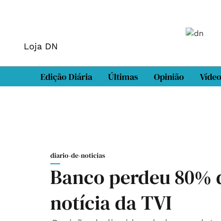
Loja DN
Edição Diária
Últimas
Opinião
Víde
diario-de-noticias
Banco perdeu 80% d
notícia da TVI