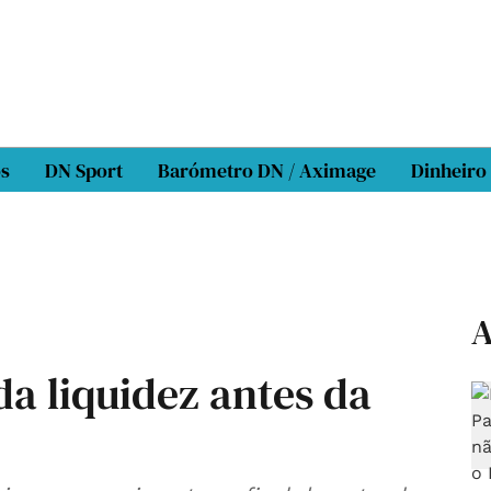
os
DN Sport
Barómetro DN / Aximage
Dinheiro
A
a liquidez antes da