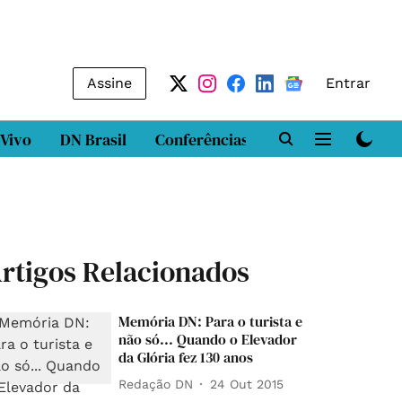
Assine
Entrar
 Vivo
DN Brasil
Conferências
DN LAB
Class
rtigos Relacionados
Memória DN: Para o turista e
não só... Quando o Elevador
da Glória fez 130 anos
Redação DN
24 Out 2015