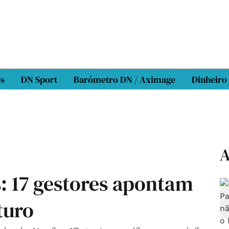
os
DN Sport
Barómetro DN / Aximage
Dinheiro
A
s: 17 gestores apontam
turo