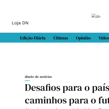
Loja DN
Edição Diária
Últimas
Opinião
Víde
diario-de-noticias
Desafios para o paí
caminhos para o fu