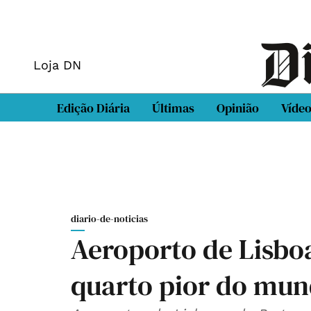
Loja DN
Edição Diária
Últimas
Opinião
Víde
diario-de-noticias
Aeroporto de Lisbo
quarto pior do mu