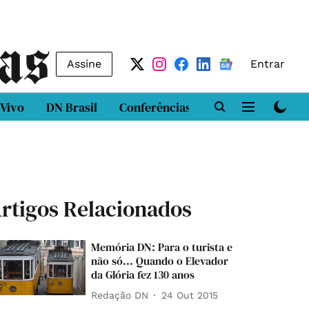
Assine
Entrar
 Vivo
DN Brasil
Conferências
DN LAB
Class
rtigos Relacionados
Memória DN: Para o turista e
não só... Quando o Elevador
da Glória fez 130 anos
Redação DN
24 Out 2015