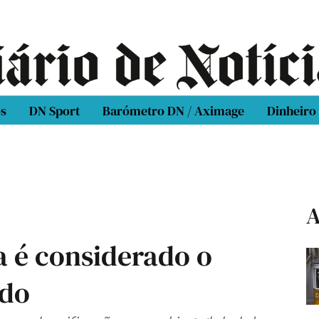
os
DN Sport
Barómetro DN / Aximage
Dinheiro
A
a é considerado o
ndo