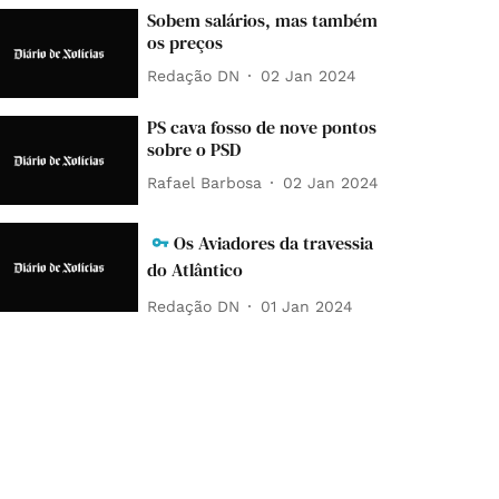
Sobem salários, mas também
os preços
Redação DN
02 Jan 2024
PS cava fosso de nove pontos
sobre o PSD
Rafael Barbosa
02 Jan 2024
Os Aviadores da travessia
do Atlântico
Redação DN
01 Jan 2024