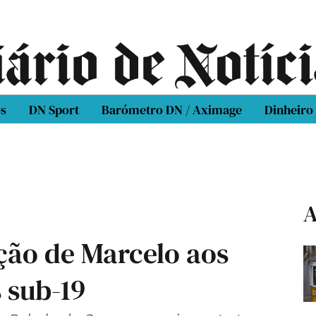
os
DN Sport
Barómetro DN / Aximage
Dinheiro
A
ção de Marcelo aos
 sub-19