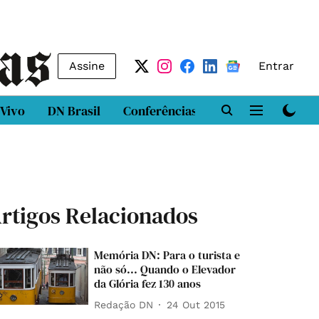
Assine
Entrar
 Vivo
DN Brasil
Conferências
DN LAB
Class
rtigos Relacionados
Memória DN: Para o turista e
não só... Quando o Elevador
da Glória fez 130 anos
Redação DN
24 Out 2015