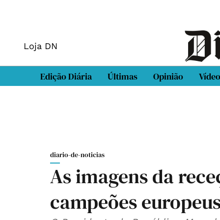
Loja DN
Edição Diária
Últimas
Opinião
Víde
diario-de-noticias
As imagens da rece
campeões europeus