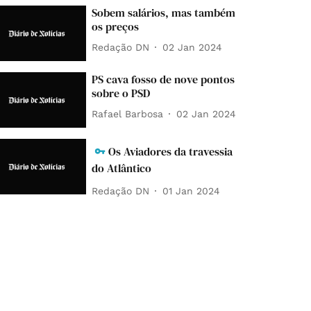
Sobem salários, mas também
os preços
Redação DN
02 Jan 2024
PS cava fosso de nove pontos
sobre o PSD
Rafael Barbosa
02 Jan 2024
Os Aviadores da travessia
do Atlântico
Redação DN
01 Jan 2024