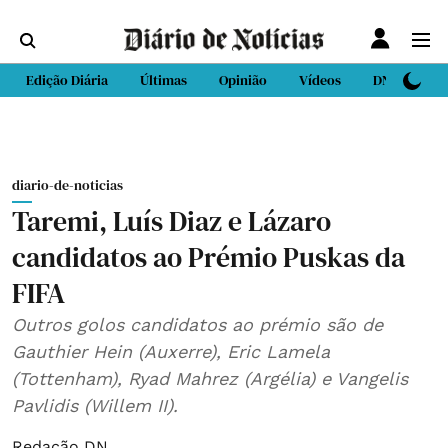
Edição Diária
Últimas
Opinião
Vídeos
DN Sport
diario-de-noticias
Taremi, Luís Diaz e Lázaro
candidatos ao Prémio Puskas da
FIFA
Outros golos candidatos ao prémio são de
Gauthier Hein (Auxerre), Eric Lamela
(Tottenham), Ryad Mahrez (Argélia) e Vangelis
Pavlidis (Willem II).
Redação DN