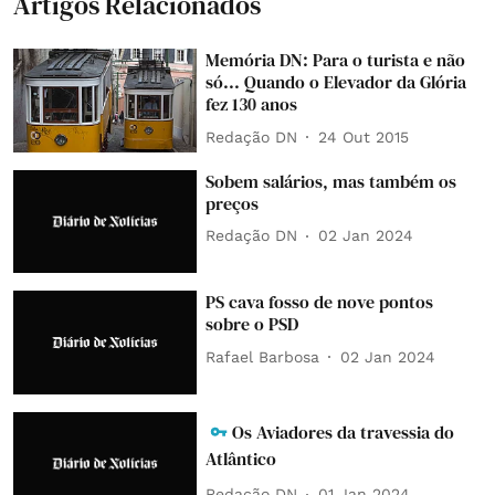
Artigos Relacionados
Memória DN: Para o turista e não
só... Quando o Elevador da Glória
fez 130 anos
Redação DN
24 Out 2015
Sobem salários, mas também os
preços
Redação DN
02 Jan 2024
PS cava fosso de nove pontos
sobre o PSD
Rafael Barbosa
02 Jan 2024
Os Aviadores da travessia do
Atlântico
Redação DN
01 Jan 2024