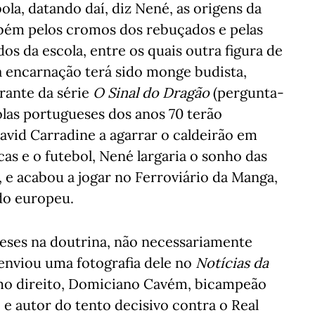
ola, datando daí, diz Nené, as origens da
mbém pelos cromos dos rebuçados e pelas
os da escola, entre os quais outra figura de
a encarnação terá sido monge budista,
rante da série
O Sinal do Dragão
(pergunta-
olas portugueses dos anos 70 terão
avid Carradine a agarrar o caldeirão em
icas e o futebol, Nené largaria o sonho das
os, e acabou a jogar no Ferroviário da Manga,
do europeu.
teses na doutrina, não necessariamente
enviou uma fotografia dele no
Notícias da
rimo direito, Domiciano Cavém, bicampeão
 e autor do tento decisivo contra o Real