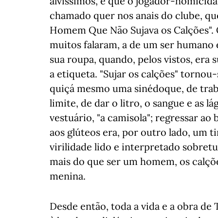
alvíssimos, e que o jogador-homicida
chamado quer nos anais do clube, q
Homem Que Não Sujava os Calções". Q
muitos falaram, a de um ser humano 
sua roupa, quando, pelos vistos, era
a etiqueta. "Sujar os calções" tornou
quiçá mesmo uma sinédoque, de trab
limite, de dar o litro, o sangue e as
vestuário, "a camisola"; regressar a
aos glúteos era, por outro lado, um
virilidade lido e interpretado sobre
mais do que ser um homem, os calçõ
menina.
Desde então, toda a vida e a obra de