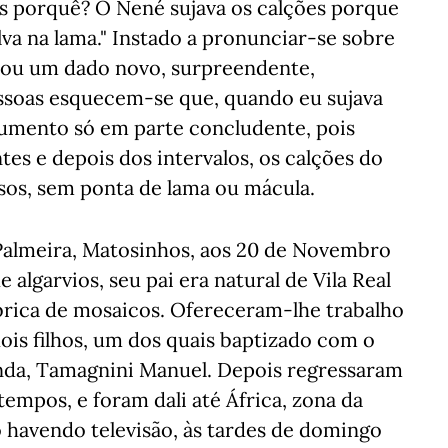
ões porquê? O Nené sujava os calções porque
lva na lama." Instado a pronunciar-se sobre
ssou um dado novo, surpreendente,
pessoas esquecem-se que, quando eu sujava
gumento só em parte concludente, pois
tes e depois dos intervalos, os calções do
os, sem ponta de lama ou mácula.
almeira, Matosinhos, aos 20 de Novembro
e algarvios, seu pai era natural de Vila Real
brica de mosaicos. Ofereceram-lhe trabalho
 dois filhos, um dos quais baptizado com o
nda, Tamagnini Manuel. Depois regressaram
mpos, e foram dali até África, zona da
 havendo televisão, às tardes de domingo