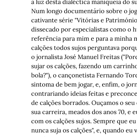
à luz desta dialéctica maniqueia do s
Num longo documentário sobre o joga
cativante série "Vitórias e Patrimóni
dissecado por especialistas como o 
referência para mim e para a minha 
calções todos sujos perguntava porq
o jornalista José Manuel Freitas ("Po
sujar os calções, fazendo um carrinho 
bola?"), o cançonetista Fernando Tor
sintoma de bem jogar, e, enfim, o jorn
contrariando ideias feitas e preconce
de calções borrados. Ouçamos o seu 
sua carreira, meados dos anos 70, e 
com os calções sujos. Sempre que eu 
nunca suja os calções", e, quando eu 