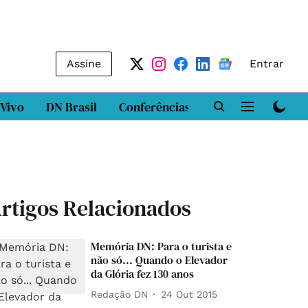
Assine
Entrar
 Vivo
DN Brasil
Conferências
DN LAB
Class
rtigos Relacionados
Memória DN: Para o turista e
não só... Quando o Elevador
da Glória fez 130 anos
Redação DN
24 Out 2015