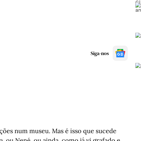
Siga-nos
calções num museu. Mas é isso que sucede
 ou Nené, ou ainda, como já vi grafado e