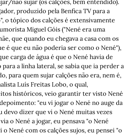
ujar/não sujar (os calções, bem entendido).
dor, produzido pela Benfica TV para a
o", o tópico dos calções é extensivamente
humorista Miguel Góis ("Nené era uma
mãe, que quando eu chegava a casa com os
ue é que eu não poderia ser como o Nené"),
rque carga de água é que o Nené havia de
para a linha lateral, se sabia que ia perder a
do, para quem sujar calções não era, nem é,
alista Luís Freitas Lobo, o qual,
itos históricos, veio garantir ter visto Nené
depoimento: "eu vi jogar o Nené no auge da
eu devo dizer que vi o Nené muitas vezes
via o Nené a jogar, eu pensava "o Nené
vi o Nené com os calções sujos, eu pensei "o