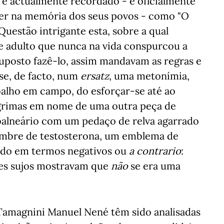
 é actualmente recordado - e oficialmente
uer na memória dos seus povos - como "O
uestão intrigante esta, sobre a qual
e adulto que nunca na vida conspurcou a
 suposto fazê-lo, assim mandavam as regras e
-se, de facto, num
ersatz
, uma metonímia,
alho em campo, do esforçar-se até ao
 lágrimas em nome de uma outra peça de
o balneário com um pedaço de relva agarrado
 timbre de testosterona, um emblema de
tudo em termos negativos ou
a contrario
:
es sujos mostravam que
não
se era uma
 Tamagnini Manuel Nené têm sido analisadas