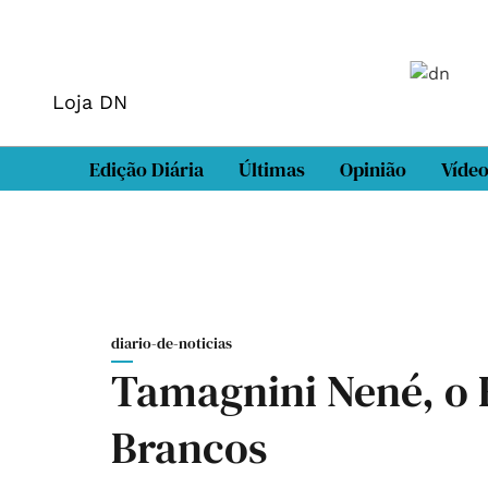
Loja DN
Edição Diária
Últimas
Opinião
Víde
diario-de-noticias
Tamagnini Nené, o
Brancos