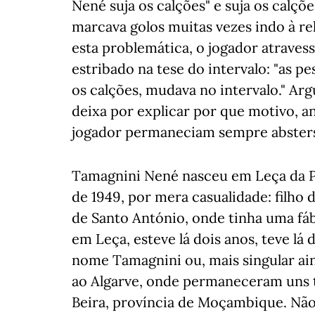
Nené suja os calções" e suja os calç
marcava golos muitas vezes indo à re
esta problemática, o jogador atrave
estribado na tese do intervalo: "as 
os calções, mudava no intervalo." Ar
deixa por explicar por que motivo, an
jogador permaneciam sempre absters
Tamagnini Nené nasceu em Leça da P
de 1949, por mera casualidade: filho d
de Santo António, onde tinha uma fá
em Leça, esteve lá dois anos, teve lá
nome Tamagnini ou, mais singular ai
ao Algarve, onde permaneceram uns te
Beira, província de Moçambique. Não