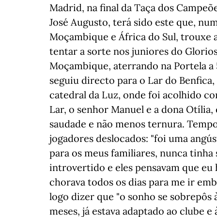
Madrid, na final da Taça dos Campeõe
José Augusto, terá sido este que, nu
Moçambique e África do Sul, trouxe 
tentar a sorte nos juniores do Glorio
Moçambique, aterrando na Portela a 5
seguiu directo para o Lar do Benfica,
catedral da Luz, onde foi acolhido c
Lar, o senhor Manuel e a dona Otília,
saudade e não menos ternura. Tempos 
jogadores deslocados: "foi uma angú
para os meus familiares, nunca tinha 
introvertido e eles pensavam que eu h
chorava todos os dias para me ir emb
logo dizer que "o sonho se sobrepôs à
meses, já estava adaptado ao clube e