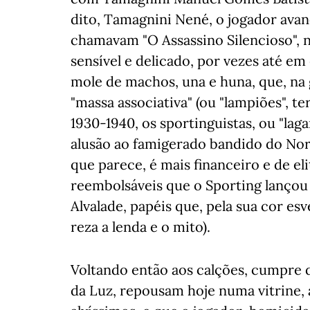
dito, Tamagnini Nené, o jogador ava
chamavam "O Assassino Silencioso", 
sensível e delicado, por vezes até e
mole de machos, una e huna, que, na 
"massa associativa" (ou "lampiões", 
1930-1940, os sportinguistas, ou "la
alusão ao famigerado bandido do Norde
que parece, é mais financeiro e de eli
reembolsáveis que o Sporting lançou 
Alvalade, papéis que, pela sua cor e
reza a lenda e o mito).
Voltando então aos calções, cumpre
da Luz, repousam hoje numa vitrine, à