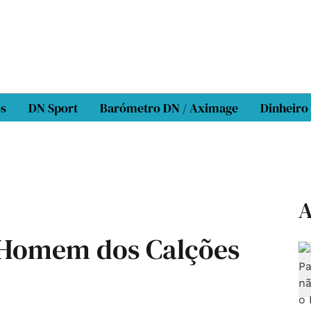
os
DN Sport
Barómetro DN / Aximage
Dinheiro
A
 Homem dos Calções