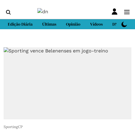
Edição Diária
Últimas
Opinião
Vídeos
DN Sport
SportingCP