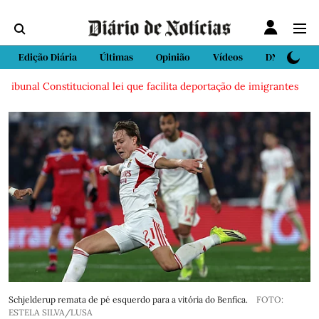
Edição Diária
Últimas
Opinião
Vídeos
DN Sport
unal Constitucional lei que facilita deportação de imigrantes
Seg
Schjelderup remata de pé esquerdo para a vitória do Benfica.
FOTO:
ESTELA SILVA/LUSA