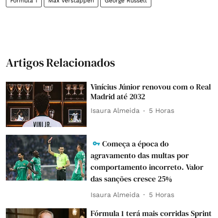
Fórmula 1
Max Verstappen
George Russell
Artigos Relacionados
Vinícius Júnior renovou com o Real
Madrid até 2032
Isaura Almeida
5 Horas
Começa a época do
agravamento das multas por
comportamento incorreto. Valor
das sanções cresce 25%
Isaura Almeida
5 Horas
Fórmula 1 terá mais corridas Sprint