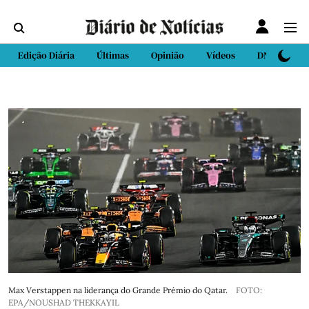
Edição Diária
Últimas
Opinião
Vídeos
DN Sport
Max Verstappen na liderança do Grande Prémio do Qatar.
FOTO:
EPA/NOUSHAD THEKKAYIL