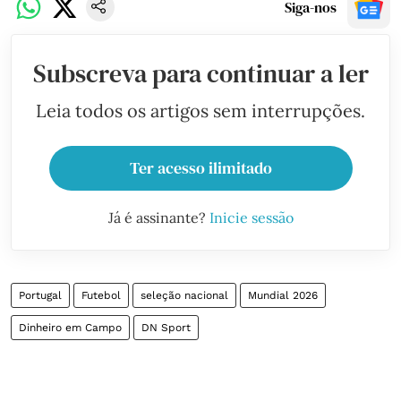
Siga-nos
Subscreva para continuar a ler
Leia todos os artigos sem interrupções.
Ter acesso ilimitado
Já é assinante?
Inicie sessão
Portugal
Futebol
seleção nacional
Mundial 2026
Dinheiro em Campo
DN Sport