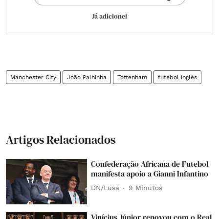
Já adicionei
Manchester City
João Palhinha
Tottenham
futebol inglês
Artigos Relacionados
Confederação Africana de Futebol
manifesta apoio a Gianni Infantino
DN/Lusa
9 Minutos
Vinícius Júnior renovou com o Real