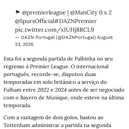
🏴󠁧󠁢󠁥󠁮󠁧󠁿
@premierleague
|
@ManCity
0 x 2
@SpursOfficial
#DAZNPremier
pic.twitter.com/xIUHj8RCL9
— DAZN Portugal (@DAZNPortugal)
August
23, 2025
Esta foi a segunda partida de Palhinha no seu
regresso à Premier League. O internacional
português, recorde-se, disputou duas
temporadas em solo britânico a serviço do
Fulham entre 2022 e 2024 antes de ser negociado
com o Bayern de Munique, onde esteve na última
temporada.
Com a vantagem de dois golos, bastou ao
Tottenham administrar a partida na segunda