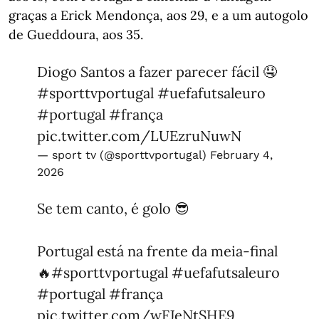
graças a Erick Mendonça, aos 29, e a um autogolo
de Gueddoura, aos 35.
Diogo Santos a fazer parecer fácil 🤤
#sporttvportugal
#uefafutsaleuro
#portugal
#frança
pic.twitter.com/LUEzruNuwN
— sport tv (@sporttvportugal)
February 4,
2026
Se tem canto, é golo 😎
Portugal está na frente da meia-final
🔥
#sporttvportugal
#uefafutsaleuro
#portugal
#frança
pic.twitter.com/wFJeNtSHE9