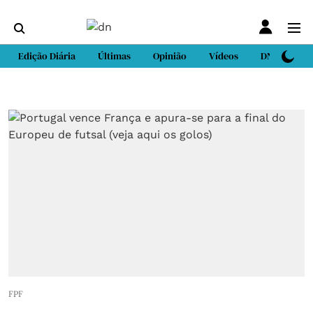
Edição Diária
Últimas
Opinião
Vídeos
DN Sport
FPF