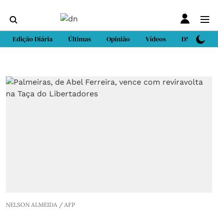
Edição Diária
Últimas
Opinião
Vídeos
DN Sport
NELSON ALMEIDA / AFP